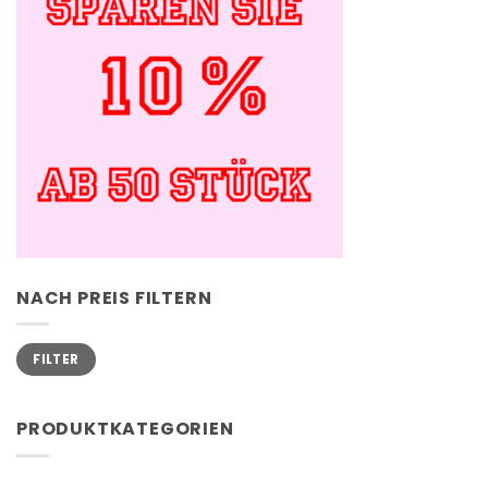
NACH PREIS FILTERN
Min.
Max.
FILTER
Preis
Preis
PRODUKTKATEGORIEN