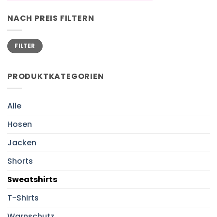
NACH PREIS FILTERN
Min.
Max.
FILTER
Preis
Preis
PRODUKTKATEGORIEN
Alle
Hosen
Jacken
Shorts
Sweatshirts
T-Shirts
Warnschutz