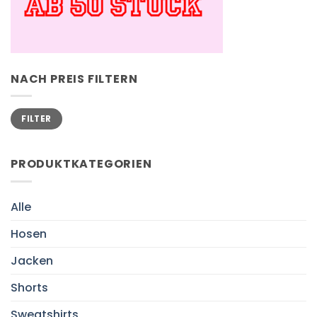
NACH PREIS FILTERN
Min.
Max.
FILTER
Preis
Preis
PRODUKTKATEGORIEN
Alle
Hosen
Jacken
Shorts
Sweatshirts