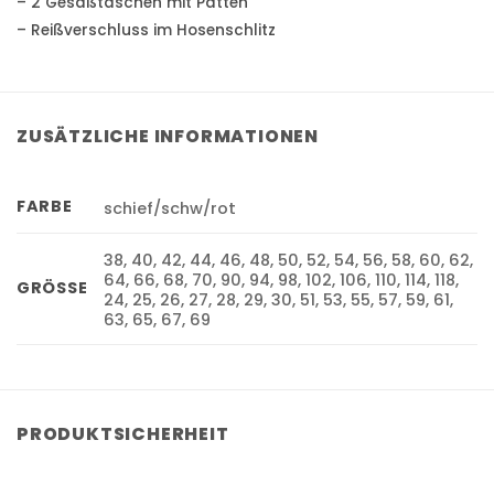
– 2 Gesäßtaschen mit Patten
– Reißverschluss im Hosenschlitz
ZUSÄTZLICHE INFORMATIONEN
FARBE
schief/schw/rot
38, 40, 42, 44, 46, 48, 50, 52, 54, 56, 58, 60, 62,
64, 66, 68, 70, 90, 94, 98, 102, 106, 110, 114, 118,
GRÖSSE
24, 25, 26, 27, 28, 29, 30, 51, 53, 55, 57, 59, 61,
63, 65, 67, 69
PRODUKTSICHERHEIT