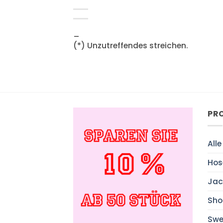
_
(*) Unzutreffendes streichen.
PR
Alle
Hos
Jac
Sho
Swe