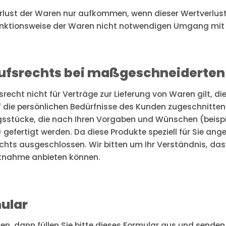
rlust der Waren nur aufkommen, wenn dieser Wertverlust 
unktionsweise der Waren nicht notwendigen Umgang mit i
ufsrechts bei maßgeschneiderten 
srecht nicht für Verträge zur Lieferung von Waren gilt, d
f die persönlichen Bedürfnisse des Kunden zugeschnitten
ngsstücke, die nach Ihren Vorgaben und Wünschen (beispi
gefertigt werden. Da diese Produkte speziell für Sie ang
hts ausgeschlossen. Wir bitten um Ihr Verständnis, dass
cknahme anbieten können.
ular
en, dann füllen Sie bitte dieses Formular aus und senden 