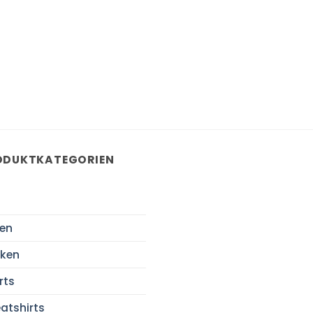
ODUKTKATEGORIEN
en
ken
rts
atshirts